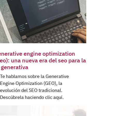
enerative engine optimization
eo): una nueva era del seo para la
 generativa
Te hablamos sobre la Generative
Engine Optimization (GEO), la
evolución del SEO tradicional.
Descúbrela haciendo clic aquí.