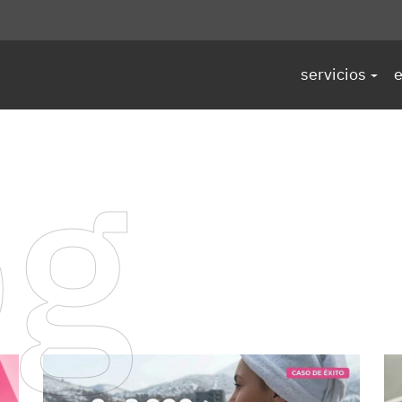
servicios
e
og