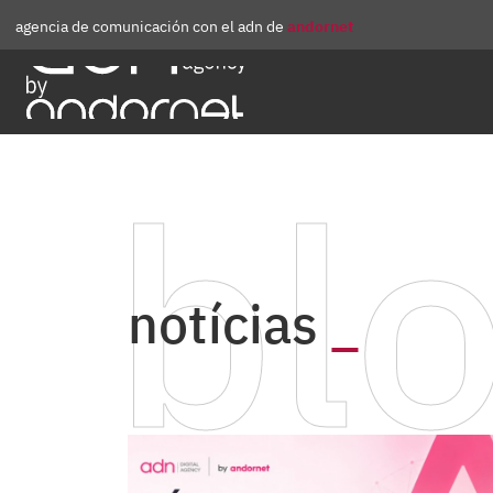
agencia de comunicación con el adn de
andornet
bl
notícias