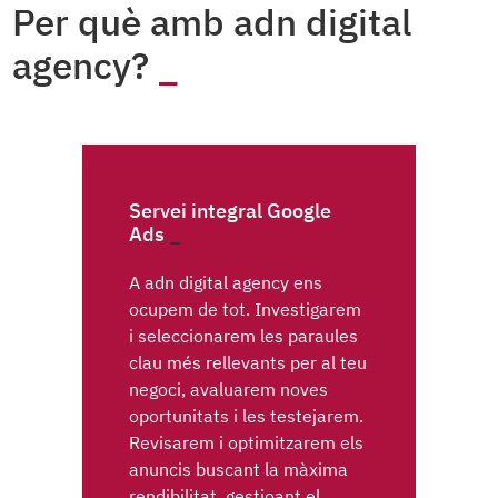
Per què amb adn digital
agency?
Servei integral Google
Ads
A adn digital agency ens
ocupem de tot. Investigarem
i seleccionarem les paraules
clau més rellevants per al teu
negoci, avaluarem noves
oportunitats i les testejarem.
Revisarem i optimitzarem els
anuncis buscant la màxima
rendibilitat, gestioant el