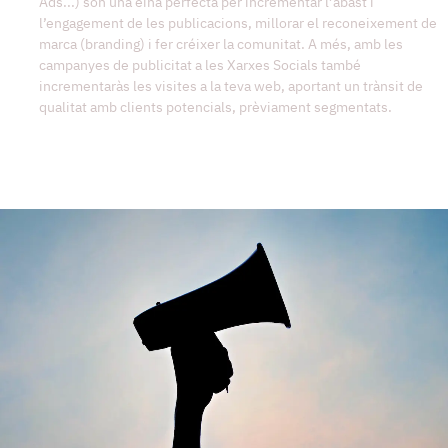
Ads...) són una eina perfecta per incrementar l’abast i
l’engagement de les publicacions, millorar el reconeixement de
marca (branding) i fer créixer la comunitat. A més, amb les
campanyes de publicitat a les Xarxes Socials també
incrementaràs les visites a la teva web, aportant un trànsit de
qualitat amb clients potencials, prèviament segmentats.