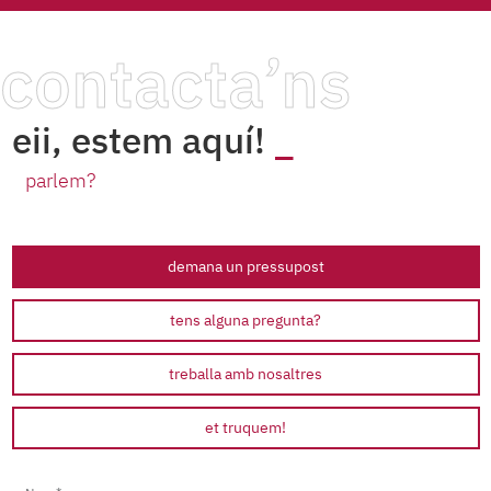
contacta’ns
eii, estem aquí!
parlem?
demana un pressupost
tens alguna pregunta?
treballa amb nosaltres
et truquem!