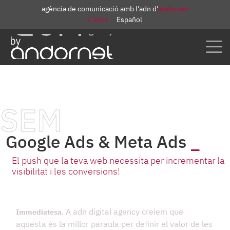
agència de comunicació amb l'adn d'
andornet
Català
Español
SEM
Google Ads & Meta Ads
El push que la teva web necessita per incrementar la
visibilitat i les conversions!
. A adn digital agency creiem que
Immediatesa
aquesta és la millor paraula per definir el valor de les