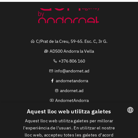
C/Prat de la Creu, 59-65. Esc. C, 3r G.
AD500 Andorra la Vella
+376 806 160
info@andornet.ad
andornetandorra
andornet.ad
AndornetAndorra
Whatsapp
Aquest lloc web utilitza galetes
Aquest lloc web utilitza galetes per millorar
|
|
Avís Legal
Política de Privacitat
Política de
CATALAN
l'experiència de l'usuari. En utilitzar el nostre
cookies
lloc web, accepteu totes les galetes d’acord
SPANISH