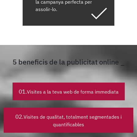
la campanya perfecta per
assolir-lo.
5 beneficis de la publicitat online
01.
Visites a la teva web de forma immediata
02.
Visites de qualitat, totalment segmentades i
quantificables