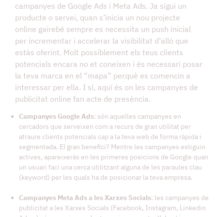
campanyes de Google Ads i Meta Ads. Ja sigui un
producte o servei, quan s’inicia un nou projecte
online gairebé sempre es necessita un push inicial
per incrementar i accelerar la visibilitat d’allò que
estàs oferint. Molt possiblement els teus clients
potencials encara no et coneixen i és necessari posar
la teva marca en el “mapa” perquè es comencin a
interessar per ella. I sí, aquí és on les campanyes de
publicitat online fan acte de presència.
Campanyes Google Ads
: són aquelles campanyes en
cercadors que serveixen com a recurs de gran utilitat per
atraure clients potencials cap a la teva web de forma ràpida i
segmentada. El gran benefici? Mentre les campanyes estiguin
actives, apareixeràs en les primeres posicions de Google quan
un usuari faci una cerca utilitzant alguna de les paraules clau
(keyword) per les quals ha de posicionar la teva empresa.
Campanyes Meta Ads a les Xarxes Socials
: les campanyes de
publicitat a les Xarxes Socials (Facebook, Instagram, Linkedin