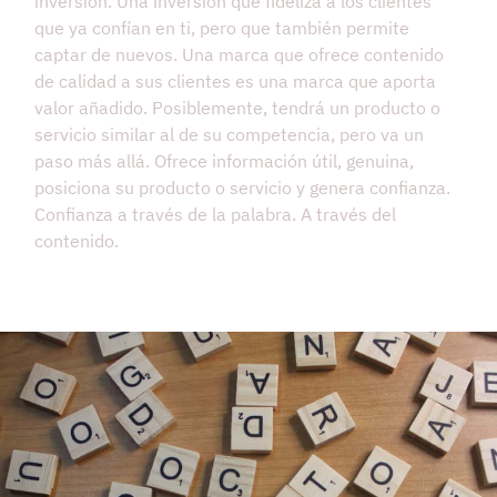
inversión. Una inversión que fideliza a los clientes
que ya confían en ti, pero que también permite
captar de nuevos. Una marca que ofrece contenido
de calidad a sus clientes es una marca que aporta
valor añadido. Posiblemente, tendrá un producto o
servicio similar al de su competencia, pero va un
paso más allá. Ofrece información útil, genuina,
posiciona su producto o servicio y genera confianza.
Confianza a través de la palabra. A través del
contenido.